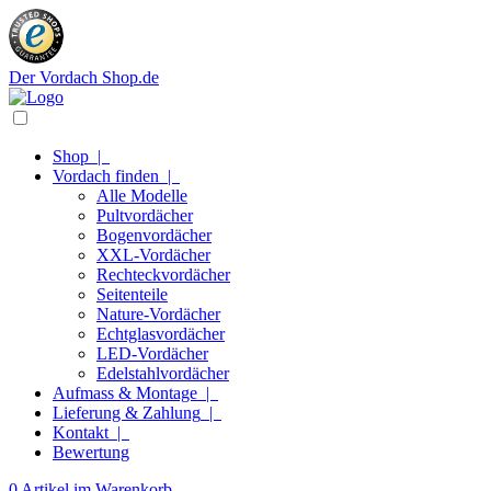
Der Vordach Shop.de
Shop
|
Vordach finden
|
Alle Modelle
Pultvordächer
Bogenvordächer
XXL-Vordächer
Rechteckvordächer
Seitenteile
Nature-Vordächer
Echtglasvordächer
LED-Vordächer
Edelstahlvordächer
Aufmass & Montage
|
Lieferung & Zahlung
|
Kontakt
|
Bewertung
0 Artikel im Warenkorb