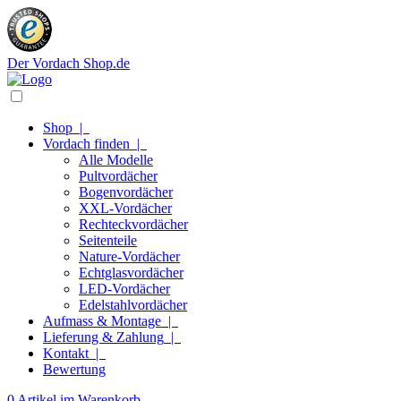
Der Vordach Shop.de
Shop
|
Vordach finden
|
Alle Modelle
Pultvordächer
Bogenvordächer
XXL-Vordächer
Rechteckvordächer
Seitenteile
Nature-Vordächer
Echtglasvordächer
LED-Vordächer
Edelstahlvordächer
Aufmass & Montage
|
Lieferung & Zahlung
|
Kontakt
|
Bewertung
0 Artikel im Warenkorb