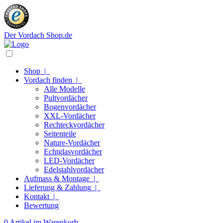
Der Vordach Shop.de
Shop
|
Vordach finden
|
Alle Modelle
Pultvordächer
Bogenvordächer
XXL-Vordächer
Rechteckvordächer
Seitenteile
Nature-Vordächer
Echtglasvordächer
LED-Vordächer
Edelstahlvordächer
Aufmass & Montage
|
Lieferung & Zahlung
|
Kontakt
|
Bewertung
0 Artikel im Warenkorb