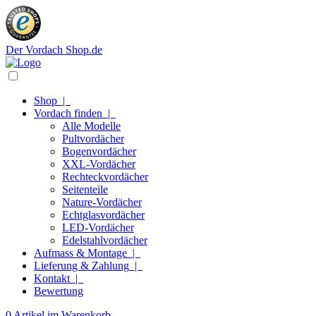
Der Vordach Shop.de
Shop
|
Vordach finden
|
Alle Modelle
Pultvordächer
Bogenvordächer
XXL-Vordächer
Rechteckvordächer
Seitenteile
Nature-Vordächer
Echtglasvordächer
LED-Vordächer
Edelstahlvordächer
Aufmass & Montage
|
Lieferung & Zahlung
|
Kontakt
|
Bewertung
0 Artikel im Warenkorb