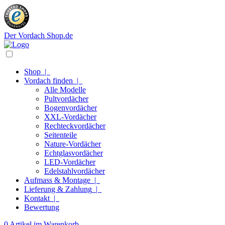
Der Vordach Shop.de
Shop
|
Vordach finden
|
Alle Modelle
Pultvordächer
Bogenvordächer
XXL-Vordächer
Rechteckvordächer
Seitenteile
Nature-Vordächer
Echtglasvordächer
LED-Vordächer
Edelstahlvordächer
Aufmass & Montage
|
Lieferung & Zahlung
|
Kontakt
|
Bewertung
0 Artikel im Warenkorb