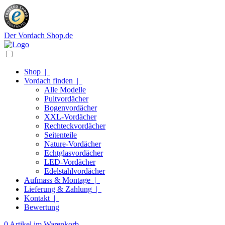
Der Vordach Shop.de
Shop
|
Vordach finden
|
Alle Modelle
Pultvordächer
Bogenvordächer
XXL-Vordächer
Rechteckvordächer
Seitenteile
Nature-Vordächer
Echtglasvordächer
LED-Vordächer
Edelstahlvordächer
Aufmass & Montage
|
Lieferung & Zahlung
|
Kontakt
|
Bewertung
0 Artikel im Warenkorb