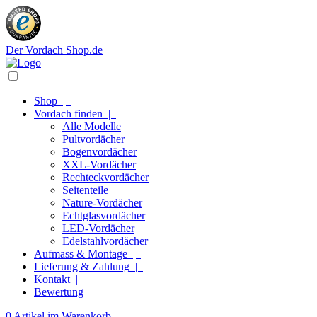
Der Vordach Shop.de
Shop
|
Vordach finden
|
Alle Modelle
Pultvordächer
Bogenvordächer
XXL-Vordächer
Rechteckvordächer
Seitenteile
Nature-Vordächer
Echtglasvordächer
LED-Vordächer
Edelstahlvordächer
Aufmass & Montage
|
Lieferung & Zahlung
|
Kontakt
|
Bewertung
0 Artikel im Warenkorb