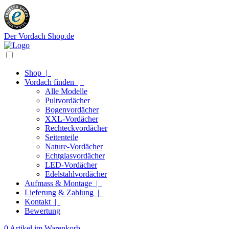
Der Vordach Shop.de
Shop
|
Vordach finden
|
Alle Modelle
Pultvordächer
Bogenvordächer
XXL-Vordächer
Rechteckvordächer
Seitenteile
Nature-Vordächer
Echtglasvordächer
LED-Vordächer
Edelstahlvordächer
Aufmass & Montage
|
Lieferung & Zahlung
|
Kontakt
|
Bewertung
0 Artikel im Warenkorb