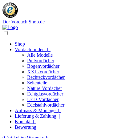
Der Vordach Shop.de
Shop
|
Vordach finden
|
Alle Modelle
Pultvordächer
Bogenvordächer
XXL-Vordächer
Rechteckvordächer
Seitenteile
Nature-Vordächer
Echtglasvordächer
LED-Vordächer
Edelstahlvordächer
Aufmass & Montage
|
Lieferung & Zahlung
|
Kontakt
|
Bewertung
0 Artikel im Warenkorb